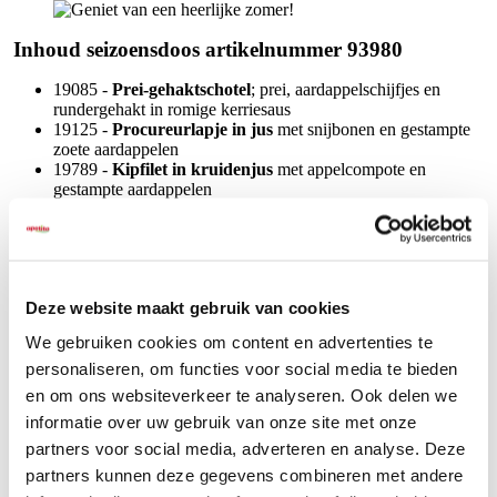
Inhoud seizoensdoos artikelnummer 93980
19085 -
Prei-gehaktschotel
; prei, aardappelschijfjes en
rundergehakt in romige kerriesaus
19125 -
Procureurlapje in jus
met snijbonen en gestampte
zoete aardappelen
19789 -
Kipfilet in kruidenjus
met appelcompote en
gestampte aardappelen
19403 -
Zalmfilet in hollandaisesaus
met spinazie en
gestampte aardappelen
19302 -
Cannelloni
met gehakt in groenten
19938 -
Pastaschotel
; gevulde tortellini in romige spinazie-
kaassaus met Parijse wortelen en broccoli
Deze website maakt gebruik van cookies
19279 -
Reepjes rundvlees in stroganoffsaus
met Parijse
wortelen, broccoli en rijst
We gebruiken cookies om content en advertenties te
personaliseren, om functies voor social media te bieden
en om ons websiteverkeer te analyseren. Ook delen we
informatie over uw gebruik van onze site met onze
partners voor social media, adverteren en analyse. Deze
partners kunnen deze gegevens combineren met andere