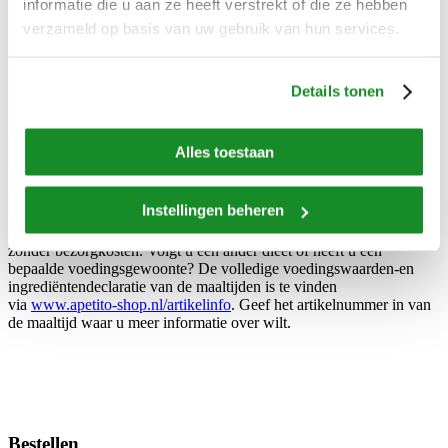
informatie die u aan ze heeft verstrekt of die ze hebben
verzameld op basis van uw gebruik van hun services.
Details tonen
Alles toestaan
Speciaal dieet of voedingsgewoonte?
Volgt u een natriumarm dieet, dan is deze dinerdoos niet geschikt. U
Instellingen beheren
kunt dan voor ons proefpakket natriumarm kiezen via
Proefpakket
aanvragen | apetito maaltijdservice
. Alles zonder verplichtingen en
zonder bezorgkosten. Volgt u een ander dieet of heeft u een
bepaalde voedingsgewoonte? De volledige voedingswaarden-en
ingrediëntendeclaratie van de maaltijden is te vinden
via
www.apetito-shop.nl/artikelinfo
. Geef het artikelnummer in van
de maaltijd waar u meer informatie over wilt.
Bestellen