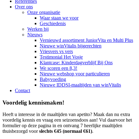
Referenties
Over ons
Onze organisatie
Waar staan we voor
Geschiedenis
Werken bij
Nieuws
Vernieuwd assortiment JuniorVita en Multi Plus
Nieuwe winVitalis bijgerechten
Vriesvers vs vers
Testimonial Het Vosje
Klantcase: Kinderdagverblijf Bij Ons
We scoren een 8,3!
Nieuwe webshop voor particulieren
Babyvoeding
Nieuwe IDDSI-maaltijden van winVitalis
Contact
Voordelig kennismaken!
Heeft u interesse in de maaltijden van apetito? Maak dan nu extra
voordelig kennis en vraag een seizoensdoos aan! Vul daarvoor het
formulier op deze pagina in en ontvang 7 heerlijke maaltijden
thuisbezorgd voor
slechts €
45 (normaal €61)
.