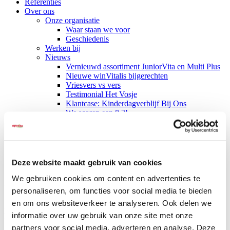
Referenties
Over ons
Onze organisatie
Waar staan we voor
Geschiedenis
Werken bij
Nieuws
Vernieuwd assortiment JuniorVita en Multi Plus
Nieuwe winVitalis bijgerechten
Vriesvers vs vers
Testimonial Het Vosje
Klantcase: Kinderdagverblijf Bij Ons
We scoren een 8,3!
Nieuwe webshop voor particulieren
Babyvoeding
Nieuwe IDDSI-maaltijden van winVitalis
Contact
Deze website maakt gebruik van cookies
We gebruiken cookies om content en advertenties te
Uw resultaten voor tag: "fijngemalen"
personaliseren, om functies voor social media te bieden
en om ons websiteverkeer te analyseren. Ook delen we
Pellentesque ultricies metus eu neque scelerisque in feugiat urna
informatie over uw gebruik van onze site met onze
venenatis. Phasellus vulputate hendrerit laoreet. In eleifend tincidunt
partners voor social media, adverteren en analyse. Deze
aliquam. Nulla facilisi. Aenean ac tellus vel dui sodales sodales.