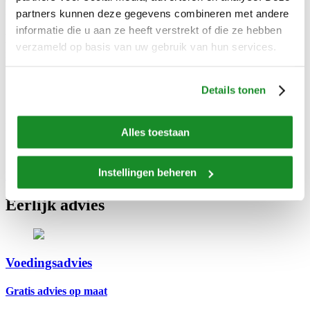
Proin mollis interdum nisl congue adipiscing.
partners kunnen deze gegevens combineren met andere
informatie die u aan ze heeft verstrekt of die ze hebben
Nieuwe winVitalis maaltijden en
verzameld op basis van uw gebruik van hun services.
maaltijdcomponenten (IDDSI-5 en IDDSI-6)
18-09-2025
|
winVitalis
,
IDDSI
,
fijngemalen
Details tonen
Per 1 september is ons winVitalis assortiment uitgebreid met nieuwe
Alles toestaan
IDDSI-5 maaltijden en maaltijdcomponenten. Ook zullen we
uitbreiden met zeven IDDSI-6 maaltijden!
Instellingen beheren
Lees verder
Eerlijk advies
Voedingsadvies
Gratis advies op maat