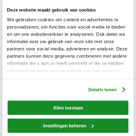
Referenties
Over ons
Deze website maakt gebruik van cookies
Onze organisatie
Waar staan we voor
We gebruiken cookies om content en advertenties te
Geschiedenis
personaliseren, om functies voor social media te bieden
Werken bij
en om ons websiteverkeer te analyseren. Ook delen we
Nieuws
Vernieuwd assortiment JuniorVita en Multi Plus
informatie over uw gebruik van onze site met onze
Nieuwe winVitalis bijgerechten
partners voor social media, adverteren en analyse. Deze
Vriesvers vs vers
partners kunnen deze gegevens combineren met andere
Testimonial Het Vosje
Klantcase: Kinderdagverblijf Bij Ons
informatie die u aan ze heeft verstrekt of die ze hebben
We scoren een 8,3!
verzameld op basis van uw gebruik van hun services.
Nieuwe webshop voor particulieren
Babyvoeding
Nieuwe IDDSI-maaltijden van winVitalis
Contact
Details tonen
Alles toestaan
De lentespecials van apetito
Het is weer bijna lente! En bij een heerlijke lente horen heerlijke
Instellingen beheren
maaltijden. Onze koks zijn de keuken ingedoken om 4 lichte