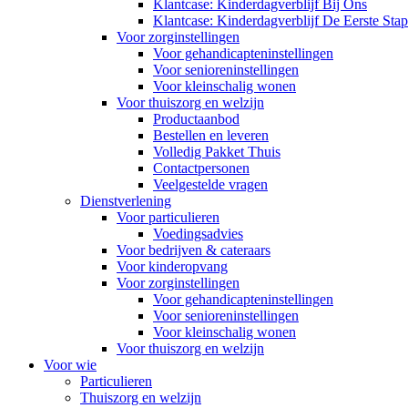
Klantcase: Kinderdagverblijf Bij Ons
Klantcase: Kinderdagverblijf De Eerste Stap
Voor zorginstellingen
Voor gehandicapteninstellingen
Voor senioreninstellingen
Voor kleinschalig wonen
Voor thuiszorg en welzijn
Productaanbod
Bestellen en leveren
Volledig Pakket Thuis
Contactpersonen
Veelgestelde vragen
Dienstverlening
Voor particulieren
Voedingsadvies
Voor bedrijven & cateraars
Voor kinderopvang
Voor zorginstellingen
Voor gehandicapteninstellingen
Voor senioreninstellingen
Voor kleinschalig wonen
Voor thuiszorg en welzijn
Voor wie
Particulieren
Thuiszorg en welzijn