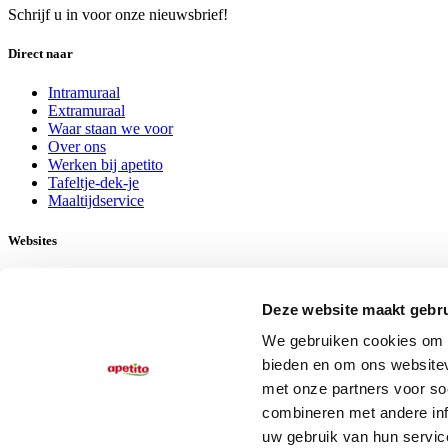
Schrijf u in voor onze nieuwsbrief!
Direct naar
Intramuraal
Extramuraal
Waar staan we voor
Over ons
Werken bij apetito
Tafeltje-dek-je
Maaltijdservice
Websites
Facebook
LinkedIn
Deze website maakt gebru
www.apetito-shop.nl
We gebruiken cookies om c
Contact
bieden en om ons websitev
met onze partners voor so
Contactinformatie
combineren met andere inf
Nieuwsbriefinschrijving
uw gebruik van hun servic