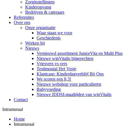
Zorginstellingen
Kinderopvang
Bedrijven & cateraars
Referenties
Over ons
Onze organisatie
Waar staan we voor
Geschiedenis
Werken bij
Nieuws
Vernieuwd assortiment JuniorVita en Multi Plus
Nieuwe winVitalis bijgerechten
Vriesvers vs vers
Testimonial Het Vosje
Klantcase: Kinderdagverblijf Bij Ons
We scoren een 8,3!
Nieuwe webshop voor particulieren
Babyvoeding
Nieuwe IDDSI-maaltijden van winVitalis
Contact
Intramuraal
Home
Intramuraal