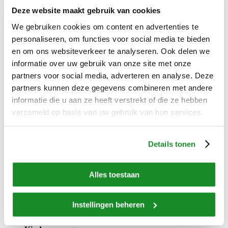
Deze website maakt gebruik van cookies
Lees meer over apetito
We gebruiken cookies om content en advertenties te
Wat we doen en voor wie
personaliseren, om functies voor social media te bieden
en om ons websiteverkeer te analyseren. Ook delen we
Particulier
informatie over uw gebruik van onze site met onze
Maaltijden aan huis
partners voor social media, adverteren en analyse. Deze
Naar de webshop
partners kunnen deze gegevens combineren met andere
Voedingsadvies
informatie die u aan ze heeft verstrekt of die ze hebben
verzameld op basis van uw gebruik van hun services.
Thuiszorg en welzijn
Voor thuiszorg en welzijn
Productaanbod
Details tonen
Voedingsadvies
Zorginstellingen
Alles toestaan
Voor gehandicapteninstellingen
Het ontzorgingsconcept
Instellingen beheren
Voor senioreninstellingen