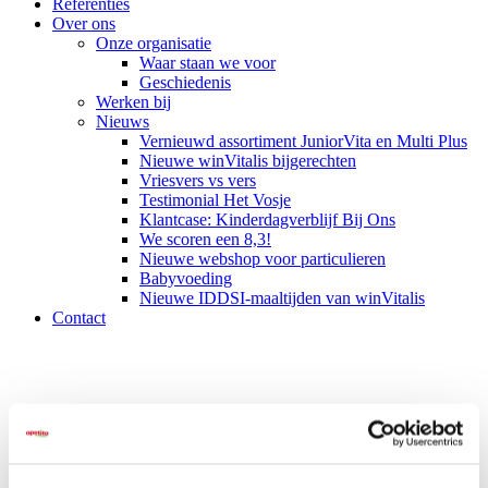
Referenties
Over ons
Onze organisatie
Waar staan we voor
Geschiedenis
Werken bij
Nieuws
Vernieuwd assortiment JuniorVita en Multi Plus
Nieuwe winVitalis bijgerechten
Vriesvers vs vers
Testimonial Het Vosje
Klantcase: Kinderdagverblijf Bij Ons
We scoren een 8,3!
Nieuwe webshop voor particulieren
Babyvoeding
Nieuwe IDDSI-maaltijden van winVitalis
Contact
apetito slachtoffer van internationale cyber aanval -
verklaring
Wij koken graag voor u!