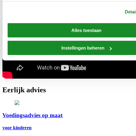
Detai
Alles toestaan
Instellingen beheren
Eerlijk advies
Voedingsadvies op maat
voor kinderen