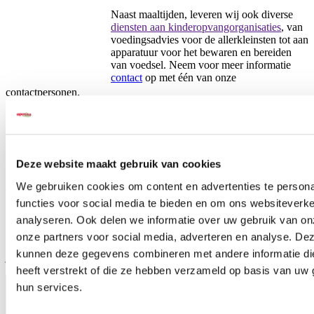
Naast maaltijden, leveren wij ook diverse
diensten aan kinderopvangorganisaties
, van
voedingsadvies voor de allerkleinsten tot aan
apparatuur voor het bewaren en bereiden
van voedsel. Neem voor meer informatie
contact
op met één van onze
contactpersonen.
Deze website maakt gebruik van cookies
We gebruiken cookies om content en advertenties te persona
Warme maaltijden op het
functies voor social media te bieden en om ons websiteverke
kinderdagverblijf
analyseren. Ook delen we informatie over uw gebruik van on
onze partners voor social media, adverteren en analyse. De
Neem een kijkje in de keuken bij Het Vosje. Zij bieden al ruim 10
kunnen deze gegevens combineren met andere informatie di
jaar warme maaltijden aan.
heeft verstrekt of die ze hebben verzameld op basis van uw 
hun services.