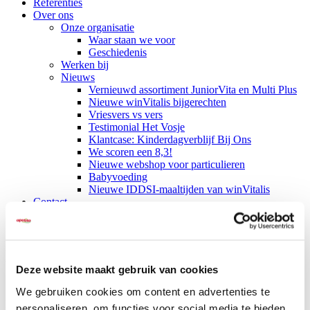
Referenties
Over ons
Onze organisatie
Waar staan we voor
Geschiedenis
Werken bij
Nieuws
Vernieuwd assortiment JuniorVita en Multi Plus
Nieuwe winVitalis bijgerechten
Vriesvers vs vers
Testimonial Het Vosje
Klantcase: Kinderdagverblijf Bij Ons
We scoren een 8,3!
Nieuwe webshop voor particulieren
Babyvoeding
Nieuwe IDDSI-maaltijden van winVitalis
Contact
Maaltijdvoorziening bedrijven &
Deze website maakt gebruik van cookies
cateraars
We gebruiken cookies om content en advertenties te
De gasten in uw (bedrijfs)restaurant hebben één ding gemeen: ze
personaliseren, om functies voor social media te bieden