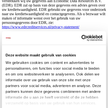
verstrekken wij uw gegevens aan Economic Data Resources B.V.
(EDR). EDR zal op basis van deze gegevens een advies geven over
uw kredietwaardigheid. EDR gebruikt uw gegevens voor onderzoek
naar uw kredietwaardigheid en contactgegevens. Als u bezwaar wilt
maken of informatie wenst over het gebruik van uw
persoonsgegevens door EDR, zie:
https://www.edrcreditservices.nl/privacy-statement/
Cookies
Bovengenoemde informatie wordt verzameld via cookies. Een
Deze website maakt gebruik van cookies
cookie is een tekstbestand dat door uw browser op de harde schijf
We gebruiken cookies om content en advertenties te
van uw computer wordt opgeslagen. In onze cookies wordt geen –
naar personen te herleiden – informatie opgenomen. apetito maakt
personaliseren, om functies voor social media te bieden
gebruik van Google Analytics, een webanalyse-service die wordt
en om ons websiteverkeer te analyseren. Ook delen we
aangeboden door Google Inc. (“Google”). Google Analytics maakt
informatie over uw gebruik van onze site met onze
gebruik van cookies om ons te helpen analyseren hoe gebruikers de
site gebruiken. De door het cookie gegenereerde informatie over uw
partners voor social media, adverteren en analyse. Deze
gebruik van de website (met inbegrip van uw IP-adres) wordt
partners kunnen deze gegevens combineren met andere
overgebracht naar en door Google opgeslagen op servers in de
informatie die u aan ze heeft verstrekt of die ze hebben
Verenigde Staten. Google gebruikt deze informatie om bij te houden
hoe u de website gebruikt, rapporten over de website-activiteit op te
verzameld op basis van uw gebruik van hun services.
slaan en andere diensten aan te bieden met betrekking tot uw