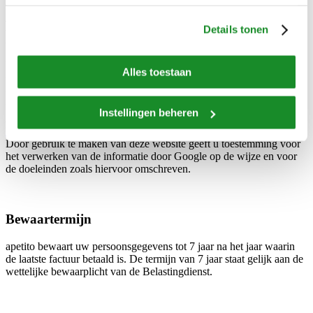
website-activiteit en internetgebruik. Google mag deze informatie
aan derden verschaffen indien Google hiertoe wettelijk wordt
Details tonen
verplicht, of voor zover deze derden de informatie namens Google
verwerken. Google zal uw IP-adres niet combineren met andere
gegevens waarover Google beschikt.
Alles toestaan
U kunt het gebruik van cookies weigeren door de instellingen van
uw browser aan te passen; raadpleeg hiervoor de helpbestanden van
uw browser. U kunt ook de volgende link klikken om de Google
Instellingen beheren
Analytics Opt-out add-on te downloaden:
https://tools.google.com/dlpage/gaoptout?hl=nl
Door gebruik te maken van deze website geeft u toestemming voor
het verwerken van de informatie door Google op de wijze en voor
de doeleinden zoals hiervoor omschreven.
Bewaartermijn
apetito bewaart uw persoonsgegevens tot 7 jaar na het jaar waarin
de laatste factuur betaald is. De termijn van 7 jaar staat gelijk aan de
wettelijke bewaarplicht van de Belastingdienst.