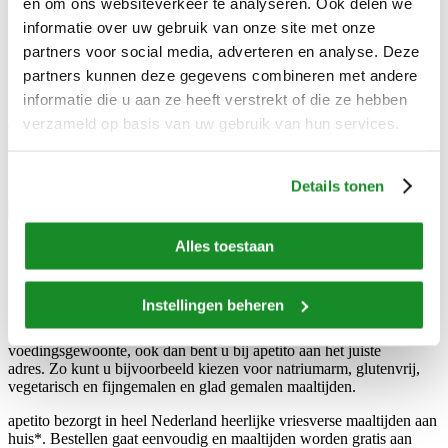
zo fijn mogelijk te maken. Hulp nodig bij het inpakken van uw
en om ons websiteverkeer te analyseren. Ook delen we
vriezer? Vanzelfsprekend! Uw vaste bezorger legt de maaltijden
informatie over uw gebruik van onze site met onze
precies zoals u het wenst. En als het nodig is, helpt hij u ook even
partners voor social media, adverteren en analyse. Deze
met de volgende bestelling. Wel zo fijn!
partners kunnen deze gegevens combineren met andere
Ook als mantelzorger geeft het u een gerust gevoel. U weet dat de
informatie die u aan ze heeft verstrekt of die ze hebben
maaltijden voor uw ouder altijd goed geregeld zijn. En het is fijn dat
verzameld op basis van uw gebruik van hun services.
die aardige bezorger niet alleen de maaltijden brengt, maar ook altijd
een moment van aandacht heeft voor uw ouder.
Details tonen
Alles toestaan
Met de maaltijden van apetito is het alsof u thuis uit eten gaat. U
kunt kiezen uit een assortiment van ruim 120 maaltijden en diverse
Instellingen beheren
soepen en desserts, van de Hollandse keuken tot aan internationale
specialiteiten. En zoekt u maaltijden die passen binnen uw dieet of
voedingsgewoonte, ook dan bent u bij apetito aan het juiste
adres. Zo kunt u bijvoorbeeld kiezen voor natriumarm, glutenvrij,
vegetarisch en fijngemalen en glad gemalen maaltijden.
apetito bezorgt in heel Nederland heerlijke vriesverse maaltijden aan
huis*.
Bestellen gaat eenvoudig en maaltijden worden gratis aan