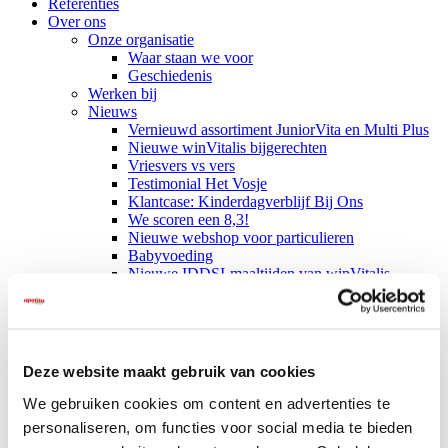
Referenties
Over ons
Onze organisatie
Waar staan we voor
Geschiedenis
Werken bij
Nieuws
Vernieuwd assortiment JuniorVita en Multi Plus
Nieuwe winVitalis bijgerechten
Vriesvers vs vers
Testimonial Het Vosje
Klantcase: Kinderdagverblijf Bij Ons
We scoren een 8,3!
Nieuwe webshop voor particulieren
Babyvoeding
Nieuwe IDDSI-maaltijden van winVitalis
Contact
Heerlijke maaltijden aan huis bezorgd
Deze website maakt gebruik van cookies
We gebruiken cookies om content en advertenties te
Wij zijn apetito. Bezorger van maaltijden, maar vooral bezorger van
personaliseren, om functies voor social media te bieden
een lach. Onze medewerkers zetten zich met veel plezier in om het u