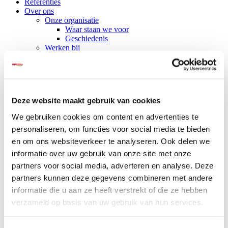
Referenties
Over ons
Onze organisatie
Waar staan we voor
Geschiedenis
Werken bij
Nieuws
Vernieuwd assortiment JuniorVita en Multi Plus
Nieuwe winVitalis bijgerechten
Vriesvers vs vers
Testimonial Het Vosje
Deze website maakt gebruik van cookies
Klantcase: Kinderdagverblijf Bij Ons
We scoren een 8,3!
We gebruiken cookies om content en advertenties te
Nieuwe webshop voor particulieren
personaliseren, om functies voor social media te bieden
Babyvoeding
Nieuwe IDDSI-maaltijden van winVitalis
en om ons websiteverkeer te analyseren. Ook delen we
Contact
informatie over uw gebruik van onze site met onze
partners voor social media, adverteren en analyse. Deze
partners kunnen deze gegevens combineren met andere
Bedankt voor uw aanvraag
informatie die u aan ze heeft verstrekt of die ze hebben
verzameld op basis van uw gebruik van hun services.
Bedankt voor uw aanvraag. Wij nemen zo spoedig mogelijk contact
met u op.