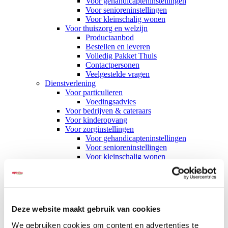
Voor gehandicapteninstellingen
Voor senioreninstellingen
Voor kleinschalig wonen
Voor thuiszorg en welzijn
Productaanbod
Bestellen en leveren
Volledig Pakket Thuis
Contactpersonen
Veelgestelde vragen
Dienstverlening
Voor particulieren
Voedingsadvies
Voor bedrijven & cateraars
Voor kinderopvang
Voor zorginstellingen
Voor gehandicapteninstellingen
Voor senioreninstellingen
Voor kleinschalig wonen
Voor thuiszorg en welzijn
Voor wie
Particulieren
Thuiszorg en welzijn
Zorginstellingen
Deze website maakt gebruik van cookies
Kinderopvang
Bedrijven & cateraars
We gebruiken cookies om content en advertenties te