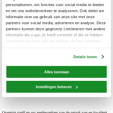
Referenties
personaliseren, om functies voor social media te bieden
Over ons
Onze organisatie
en om ons websiteverkeer te analyseren. Ook delen we
Waar staan we voor
informatie over uw gebruik van onze site met onze
Geschiedenis
partners voor social media, adverteren en analyse. Deze
Werken bij
Nieuws
partners kunnen deze gegevens combineren met andere
Vernieuwd assortiment JuniorVita en Multi Plus
informatie die u aan ze heeft verstrekt of die ze hebben
Nieuwe winVitalis bijgerechten
verzameld op basis van uw gebruik van hun services.
Vriesvers vs vers
Testimonial Het Vosje
Klantcase: Kinderdagverblijf Bij Ons
We scoren een 8,3!
Details tonen
Nieuwe webshop voor particulieren
Babyvoeding
Nieuwe IDDSI-maaltijden van winVitalis
Alles toestaan
Contact
Instellingen beheren
Vraag een proeverij aan
Overtuig uzelf en uw medewerkers van de smaak van en kwaliteit