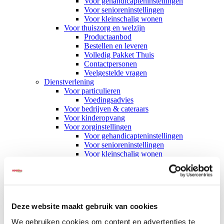
Voor gehandicapteninstellingen
Voor senioreninstellingen
Voor kleinschalig wonen
Voor thuiszorg en welzijn
Productaanbod
Bestellen en leveren
Volledig Pakket Thuis
Contactpersonen
Veelgestelde vragen
Dienstverlening
Voor particulieren
Voedingsadvies
Voor bedrijven & cateraars
Voor kinderopvang
Voor zorginstellingen
Voor gehandicapteninstellingen
Voor senioreninstellingen
Voor kleinschalig wonen
Voor thuiszorg en welzijn
Voor wie
Particulieren
Thuiszorg en welzijn
Zorginstellingen
Deze website maakt gebruik van cookies
Kinderopvang
Bedrijven & cateraars
We gebruiken cookies om content en advertenties te