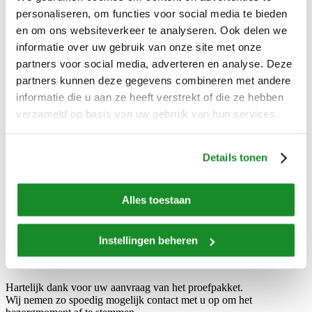
Referenties
personaliseren, om functies voor social media te bieden
Over ons
Onze organisatie
en om ons websiteverkeer te analyseren. Ook delen we
Waar staan we voor
informatie over uw gebruik van onze site met onze
Geschiedenis
partners voor social media, adverteren en analyse. Deze
Werken bij
Nieuws
partners kunnen deze gegevens combineren met andere
Vernieuwd assortiment JuniorVita en Multi Plus
informatie die u aan ze heeft verstrekt of die ze hebben
Nieuwe winVitalis bijgerechten
verzameld op basis van uw gebruik van hun services.
Vriesvers vs vers
Testimonial Het Vosje
Klantcase: Kinderdagverblijf Bij Ons
We scoren een 8,3!
Details tonen
Nieuwe webshop voor particulieren
Babyvoeding
Nieuwe IDDSI-maaltijden van winVitalis
Alles toestaan
Contact
Instellingen beheren
Duplicate of Bedankt voor uw aanvraag
Hartelijk dank voor uw aanvraag van het proefpakket.
Wij nemen zo spoedig mogelijk contact met u op om het