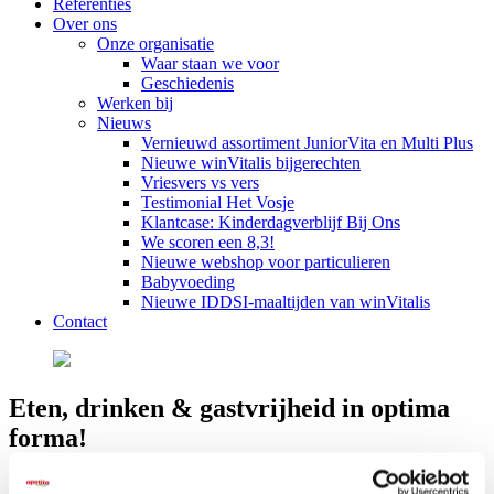
Referenties
Over ons
Onze organisatie
Waar staan we voor
Geschiedenis
Werken bij
Nieuws
Vernieuwd assortiment JuniorVita en Multi Plus
Nieuwe winVitalis bijgerechten
Vriesvers vs vers
Testimonial Het Vosje
Klantcase: Kinderdagverblijf Bij Ons
We scoren een 8,3!
Nieuwe webshop voor particulieren
Babyvoeding
Nieuwe IDDSI-maaltijden van winVitalis
Contact
Eten, drinken & gastvrijheid in optima
forma!
Het ontzorgingsconcept maakt het mogelijk om met minimale