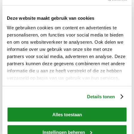
personele inzet zorg te dragen voor een smakelijke en kwalitatief
hoogwaardige maaltijdvoorziening. Dankzij de vele mogelijkheden
kan exact die mate van ondersteuning gekozen worden die gewenst
Deze website maakt gebruik van cookies
is. Zo biedt apetito naast food, boodschappenservice en
voedingsadvies ook apparatuur, consultancy, catering,
We gebruiken cookies om content en advertenties te
gastvrijheidstrainingen en inrichtingsadvies voor keuken en
personaliseren, om functies voor social media te bieden
restaurant.
en om ons websiteverkeer te analyseren. Ook delen we
Bekijk via onderstaande links onze brochures over ons concept
informatie over uw gebruik van onze site met onze
afgestemd op de specifieke zorg.
partners voor social media, adverteren en analyse. Deze
partners kunnen deze gegevens combineren met andere
Voor
kleinschalig wonen
Voor de
intramurale maaltijdvoorziening
informatie die u aan ze heeft verstrekt of die ze hebben
Voor de
extramurale maaltijdvoorziening
verzameld op basis van uw gebruik van hun services.
Details tonen
Ondersteuning naar behoefte
Alles toestaan
Wij vinden dat u zich volledig moet kunnen richten op goede
zorgverlening. Daarom maken we in nauwe samenspraak met u een
analyse van de ist-situatie en op basis daarvan adviseren we welke
bouwstenen van ons concept voor u interessant kunnen zijn.
Instellingen beheren