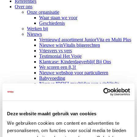
Referenties
Over ons
Onze organisatie
Waar staan we voor
Geschiedenis
Werken bij
Nieuws
Vernieuwd assortiment JuniorVita en Multi Plus
Nieuwe winVitalis bijgerechten
Vriesvers vs vers
Testimonial Het Vosje
Klantcase: Kinderdagverblijf Bij Ons
We scoren een 8,3!
Nieuwe webshop voor particulieren
Babyvoeding
Nieuwe IDDSI-maaltijden van winVitalis
Contact
Nieuw winVitalis assortiment (IDDSI-
Deze website maakt gebruik van cookies
conform)
We gebruiken cookies om content en advertenties te
personaliseren, om functies voor social media te bieden
01-05-2023
winVitalis