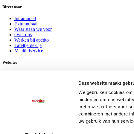
Direct naar
Intramuraal
Extramuraal
Waar staan we voor
Over ons
Werken bij apetito
Tafeltje-dek-je
Maaltijdservice
Websites
Facebook
LinkedIn
Deze website maakt gebru
www.apetito-shop.nl
We gebruiken cookies om c
Contact
bieden en om ons websitev
met onze partners voor so
Contactinformatie
combineren met andere inf
Nieuwsbriefinschrijving
uw gebruik van hun servic
© Copyright 2026