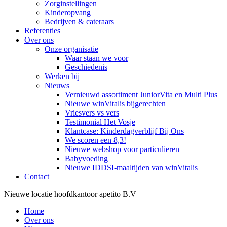
Zorginstellingen
Kinderopvang
Bedrijven & cateraars
Referenties
Over ons
Onze organisatie
Waar staan we voor
Geschiedenis
Werken bij
Nieuws
Vernieuwd assortiment JuniorVita en Multi Plus
Nieuwe winVitalis bijgerechten
Vriesvers vs vers
Testimonial Het Vosje
Klantcase: Kinderdagverblijf Bij Ons
We scoren een 8,3!
Nieuwe webshop voor particulieren
Babyvoeding
Nieuwe IDDSI-maaltijden van winVitalis
Contact
Nieuwe locatie hoofdkantoor apetito B.V
Home
Over ons