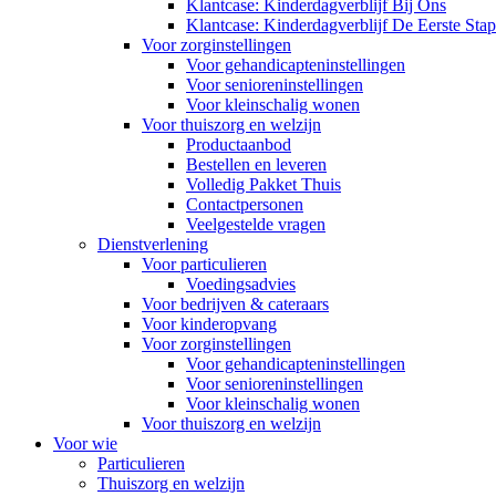
Klantcase: Kinderdagverblijf Bij Ons
Klantcase: Kinderdagverblijf De Eerste Stap
Voor zorginstellingen
Voor gehandicapteninstellingen
Voor senioreninstellingen
Voor kleinschalig wonen
Voor thuiszorg en welzijn
Productaanbod
Bestellen en leveren
Volledig Pakket Thuis
Contactpersonen
Veelgestelde vragen
Dienstverlening
Voor particulieren
Voedingsadvies
Voor bedrijven & cateraars
Voor kinderopvang
Voor zorginstellingen
Voor gehandicapteninstellingen
Voor senioreninstellingen
Voor kleinschalig wonen
Voor thuiszorg en welzijn
Voor wie
Particulieren
Thuiszorg en welzijn