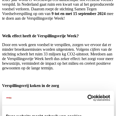
verspild. In Nederland gaat ruim een kwart van al het geproduceerde
voedsel verloren. Daarom roept de stichting Samen Tegen
Voedselverspilling op om van
9 tot en met 15 september 2024
mee
te doen aan de Verspillingsvrije Week!
Welk effect heeft de Verspillingsvrije Week?
Door een week geen voedsel te verspillen, zorgen we ervoor dat er
minder broeikasemissies worden uitgestoten. Volgens cijfers van de
stichting scheelt het ruim 33 miljoen kg CO2-uitstoot. Meedoen aan
de Verspillingsvrije Week heeft dus zeker effect: het zorgt voor meer
bewustzijn, vermindert de impact op het milieu en creëert positieve
gewoonten op de lange termijn.
Verspillingsvrij koken in de zorg
Daarom zorgen we ervoor dat ook
zorgorganisaties
duurzame
maaltijden kunnen aanbieden. Dit doen we met onze Multi Plus
maaltijdcomponenten. Met Multi Plus kunt uw maaltijden op maat
samenstellen, bereiden en uitserveren. De maaltijdcomponenten
worden in zeer korte tijd (bij -40°C) ingevoren, waardoor vitamines