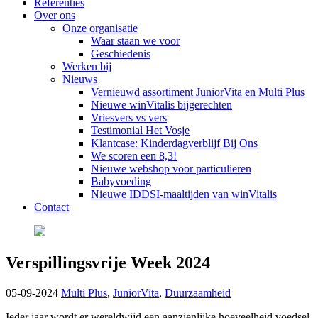
Referenties
Over ons
Onze organisatie
Waar staan we voor
Geschiedenis
Werken bij
Nieuws
Vernieuwd assortiment JuniorVita en Multi Plus
Nieuwe winVitalis bijgerechten
Vriesvers vs vers
Testimonial Het Vosje
Klantcase: Kinderdagverblijf Bij Ons
We scoren een 8,3!
Nieuwe webshop voor particulieren
Babyvoeding
Nieuwe IDDSI-maaltijden van winVitalis
Contact
Verspillingsvrije Week 2024
05-09-2024
Multi Plus
,
JuniorVita
,
Duurzaamheid
Ieder jaar wordt er wereldwijd een aanzienlijke hoeveelheid voedsel