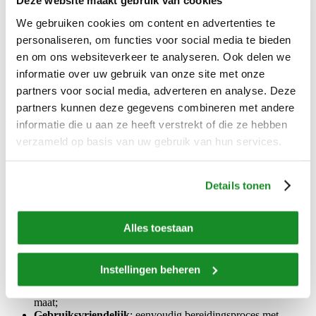
Deze website maakt gebruik van cookies
en voedingswaarden optimaal behouden blijven en we een langere
houdbaarheidsdatum kunnen bieden.
We gebruiken cookies om content en advertenties te
personaliseren, om functies voor social media te bieden
Niet alleen is dit de meest natuurlijke manier van conserveren, dit
maakt ook dat vriesverse maaltijden duurzamer zijn. Bovendien
en om ons websiteverkeer te analyseren. Ook delen we
biedt het een grote mate van flexibiliteit en voorkomt het verspilling.
informatie over uw gebruik van onze site met onze
En dat heeft weer een positief effect op het milieu en uw
partners voor social media, adverteren en analyse. Deze
portemonnee!
partners kunnen deze gegevens combineren met andere
Zo gemakkelijk is koken met Multi Plus -->
informatie die u aan ze heeft verstrekt of die ze hebben
verzameld op basis van uw gebruik van hun services.
Uw voordelen met Multi Plus:
Details tonen
Flexibel
: zeer geschikt bij wisselend aantal eters. Bepaal zelf
wat u serveert, en wanneer. Ook voldoet u eenvoudig aan de
voedselveiligheidsrichtlijnen;
Voedzaam en vers
: smaak, kwaliteit en voedingsstoffen
Alles toestaan
blijven optimaal behouden;
Geen toevoegingen nodig
: invriezen is de meest natuurlijke
vorm van conserveren;
Instellingen beheren
Kostenbesparend en duurzaam
: weinig (plastic)afval, geen
verspilling dankzij de lange houdbaarheid en portionering op
maat;
Gebruiksvriendelijk
: eenvoudig bereidingsproces met