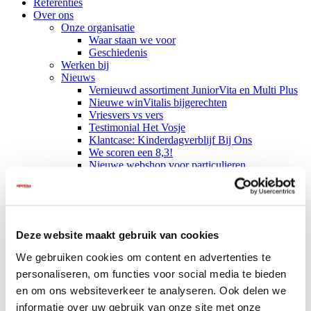
Referenties
Over ons
Onze organisatie
Waar staan we voor
Geschiedenis
Werken bij
Nieuws
Vernieuwd assortiment JuniorVita en Multi Plus
Nieuwe winVitalis bijgerechten
Vriesvers vs vers
Testimonial Het Vosje
Klantcase: Kinderdagverblijf Bij Ons
We scoren een 8,3!
Nieuwe webshop voor particulieren
Babyvoeding
Nieuwe IDDSI-maaltijden van winVitalis
Contact
Deze website maakt gebruik van cookies
Samenwerking met Zorghulp
We gebruiken cookies om content en advertenties te
personaliseren, om functies voor social media te bieden
16-06-2025
Samenwerking
,
Dineren à la carte
,
Ledenorganisatie
en om ons websiteverkeer te analyseren. Ook delen we
informatie over uw gebruik van onze site met onze
We zijn trots op onze nieuwe samenwerking met Zorghulp, een