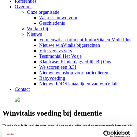
Referenties
Over ons
Onze organisatie
Waar staan we voor
Geschiedenis
Werken bij
Nieuws
Vernieuwd assortiment JuniorVita en Multi Plus
Nieuwe winVitalis bijgerechten
Vriesvers vs vers
Testimonial Het Vosje
Klantcase: Kinderdagverblijf Bij Ons
We scoren een 8,3!
Nieuwe webshop voor particulieren
Babyvoeding
Nieuwe IDDSI-maaltijden van winVitalis
Contact
Winvitalis voeding bij dementie
Typische bijwerkingen van dementie zijn onder meer problemen bij
het eten en drinken. Veel mensen met dementie krijgen op den duur