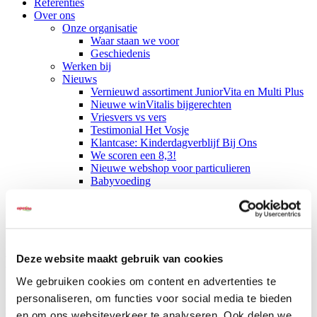
Referenties
Over ons
Onze organisatie
Waar staan we voor
Geschiedenis
Werken bij
Nieuws
Vernieuwd assortiment JuniorVita en Multi Plus
Nieuwe winVitalis bijgerechten
Vriesvers vs vers
Testimonial Het Vosje
Klantcase: Kinderdagverblijf Bij Ons
We scoren een 8,3!
Nieuwe webshop voor particulieren
Babyvoeding
Nieuwe IDDSI-maaltijden van winVitalis
Contact
Deze website maakt gebruik van cookies
Kauw- en slikproblemen bij Huntington
We gebruiken cookies om content en advertenties te
Huntington is een ziekte die bepaalde delen van de hersenen aantast.
personaliseren, om functies voor social media te bieden
Zij uit zich onder andere in onwillekeurige (choreatische)
en om ons websiteverkeer te analyseren. Ook delen we