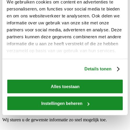
Referenties
We gebruiken cookies om content en advertenties te
Over ons
personaliseren, om functies voor social media te bieden
Onze organisatie
en om ons websiteverkeer te analyseren. Ook delen we
Waar staan we voor
Geschiedenis
informatie over uw gebruik van onze site met onze
Werken bij
partners voor social media, adverteren en analyse. Deze
Nieuws
partners kunnen deze gegevens combineren met andere
Vernieuwd assortiment JuniorVita en Multi Plus
Nieuwe winVitalis bijgerechten
informatie die u aan ze heeft verstrekt of die ze hebben
Vriesvers vs vers
verzameld op basis van uw gebruik van hun services.
Testimonial Het Vosje
Klantcase: Kinderdagverblijf Bij Ons
We scoren een 8,3!
Details tonen
Nieuwe webshop voor particulieren
Babyvoeding
Nieuwe IDDSI-maaltijden van winVitalis
Contact
Alles toestaan
Instellingen beheren
Uw aanvraag is succesvol verzonden!
Wij sturen u de gewenste informatie zo snel mogelijk toe.