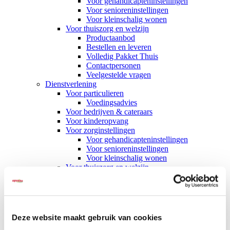
Voor gehandicapteninstellingen
Voor senioreninstellingen
Voor kleinschalig wonen
Voor thuiszorg en welzijn
Productaanbod
Bestellen en leveren
Volledig Pakket Thuis
Contactpersonen
Veelgestelde vragen
Dienstverlening
Voor particulieren
Voedingsadvies
Voor bedrijven & cateraars
Voor kinderopvang
Voor zorginstellingen
Voor gehandicapteninstellingen
Voor senioreninstellingen
Voor kleinschalig wonen
Voor thuiszorg en welzijn
Voor wie
Particulieren
Thuiszorg en welzijn
Zorginstellingen
Kinderopvang
Deze website maakt gebruik van cookies
Bedrijven & cateraars