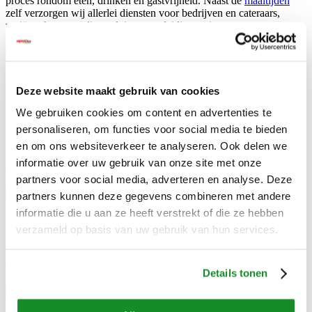
proces rondom eten, drinken en gastvrijheid. Naast de
maaltijden
zelf verzorgen wij allerlei diensten voor bedrijven en cateraars,
variërend van voedingsadvies tot opleidingstrajecten.
Voedingsadvies voor
bedrijven
Deze website maakt gebruik van cookies
Voor voedingsadvies op maat kunt u een beroep doen op onze
We gebruiken cookies om content en advertenties te
gediplomeerde diëtisten. Ze staan u graag terzijde bij het opstellen
personaliseren, om functies voor social media te bieden
van menuplannen en dieetlijsten. Maar ook voor informatie over de
samenstelling van een product helpen onze diëtisten u graag verder.
en om ons websiteverkeer te analyseren. Ook delen we
informatie over uw gebruik van onze site met onze
Lees meer over gezonde voeding voor volwassenen
.
partners voor social media, adverteren en analyse. Deze
Catering
partners kunnen deze gegevens combineren met andere
informatie die u aan ze heeft verstrekt of die ze hebben
Heeft u behoefte aan extra handen? In dat geval kunt u een beroep
verzameld op basis van uw gebruik van hun services.
doen op onze catermogelijkheden. Zo bent u verzekerd van
vakbekwaam personeel dat ervoor zorgdraagt dat uw gasten
onbezorgd kunnen genieten.
Details tonen
Apparatuur