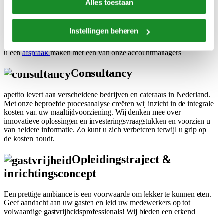
Alles toestaan
Voor het serveren van appetijtelijke maaltijden is goede apparatuur
een vereiste. Wij adviseren u graag over wat in uw situatie het beste
zou zijn. Van opslag en bereiding tot en met de benodigdheden om
Instellingen beheren
te kunnen serveren. Vanzelfsprekend kunnen wij de apparatuur ook
leveren inclusief onderhoudscontract. Wilt u meer weten? Dan kunt
u een
afspraak
maken met één van onze accountmanagers.
Consultancy
apetito levert aan verscheidene bedrijven en cateraars in Nederland.
Met onze beproefde procesanalyse creëren wij inzicht in de integrale
kosten van uw maaltijdvoorziening. Wij denken mee over
innovatieve oplossingen en investeringsvraagstukken en voorzien u
van heldere informatie. Zo kunt u zich verbeteren terwijl u grip op
de kosten houdt.
Opleidingstraject &
inrichtingsconcept
Een prettige ambiance is een voorwaarde om lekker te kunnen eten.
Geef aandacht aan uw gasten en leid uw medewerkers op tot
volwaardige gastvrijheidsprofessionals! Wij bieden een erkend