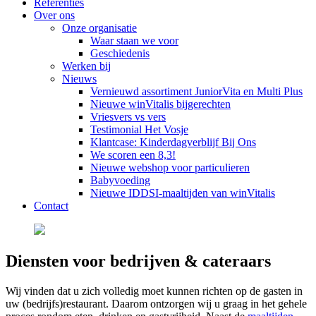
Referenties
Over ons
Onze organisatie
Waar staan we voor
Geschiedenis
Werken bij
Nieuws
Vernieuwd assortiment JuniorVita en Multi Plus
Nieuwe winVitalis bijgerechten
Vriesvers vs vers
Testimonial Het Vosje
Klantcase: Kinderdagverblijf Bij Ons
We scoren een 8,3!
Nieuwe webshop voor particulieren
Babyvoeding
Nieuwe IDDSI-maaltijden van winVitalis
Contact
Diensten voor bedrijven & cateraars
Wij vinden dat u zich volledig moet kunnen richten op de gasten in
uw (bedrijfs)restaurant. Daarom ontzorgen wij u graag in het gehele