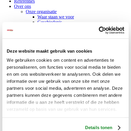
Referenties
Over ons
Onze organisatie
Waar staan we voor
Geschiedenis
Werken bij
Nieuws
Vernieuwd assortiment JuniorVita en Multi Plus
Nieuwe winVitalis bijgerechten
Vriesvers vs vers
Deze website maakt gebruik van cookies
Testimonial Het Vosje
Klantcase: Kinderdagverblijf Bij Ons
We gebruiken cookies om content en advertenties te
We scoren een 8,3!
personaliseren, om functies voor social media te bieden
Nieuwe webshop voor particulieren
en om ons websiteverkeer te analyseren. Ook delen we
Babyvoeding
Nieuwe IDDSI-maaltijden van winVitalis
informatie over uw gebruik van onze site met onze
Contact
partners voor social media, adverteren en analyse. Deze
partners kunnen deze gegevens combineren met andere
informatie die u aan ze heeft verstrekt of die ze hebben
Diensten voor zorginstellingen
verzameld op basis van uw gebruik van hun services.
Ondersteuning naar behoefte is ons uitgangspunt om zo mét u een
professionele visie op eten, drinken en gastvrijheid te ontwikkelen.
Details tonen