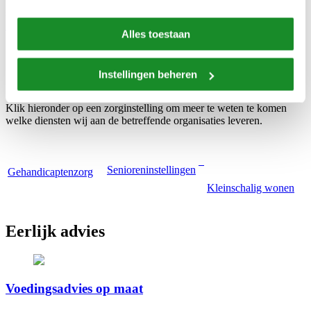
We ontzorgen kleinschalige woonvoorzieningen, gehandicapten- en
senioreninstellingen in het gehele proces rondom de
maaltijdvoorziening
.
Alles toestaan
Instellingen beheren
Soorten zorginstellingen
Klik hieronder op een zorginstelling om meer te weten te komen
welke diensten wij aan de betreffende organisaties leveren.
Senioreninstellingen
Gehandicaptenzorg
Kleinschalig wonen
Eerlijk advies
Voedingsadvies op maat