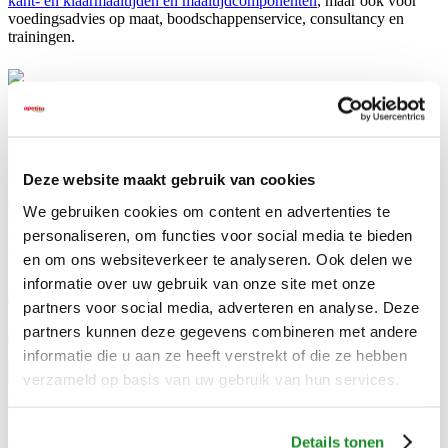
kant- en klaarmaaltijden en maaltijdcomponenten
, maar ook voor
voedingsadvies op maat, boodschappenservice, consultancy en
trainingen.
Voedingsadvies
Onze diëtisten geven u kosteloos advies daar waar nodig. Het kan
zijn dat u te maken heeft met onder- of overgewicht, mensen met
Deze website maakt gebruik van cookies
bepaalde ziektes of aandoeningen waardoor u een specifiek
dieetplan moet opstellen. Onze dietisten adviseren u graag en
We gebruiken cookies om content en advertenties te
voorzien u van eventuele dieetlijsten en plannen zodat u altijd
personaliseren, om functies voor social media te bieden
verzekerd bent van een uitgebalanceerde voedingspatroon voor uw
en om ons websiteverkeer te analyseren. Ook delen we
bewoners.
informatie over uw gebruik van onze site met onze
Lees meer over voeding voor senioren
.
partners voor social media, adverteren en analyse. Deze
partners kunnen deze gegevens combineren met andere
Lees meer over voeding voor mensen met een beperking
.
informatie die u aan ze heeft verstrekt of die ze hebben
verzameld op basis van uw gebruik van hun services.
Boodschappenservice
Details tonen
Wist u dat u bij ons alle boodschappen kunt bestellen? Wel zo