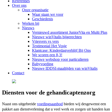
Referenties
Over ons
Onze organisatie
Waar staan we voor
Geschiedenis
Werken bij
Nieuws
Vernieuwd assortiment JuniorVita en Multi Plus
Nieuwe winVitalis bijgerechten
Vriesvers vs vers
Testimonial Het Vosje
Klantcase: Kinderdagverblijf Bij Ons
We scoren een 8,3!
Nieuwe webshop voor particulieren
Babyvoeding
Nieuwe IDDSI-maaltijden van winVitalis
Contact
Diensten voor de gehandicaptenzorg
Naast ons uitgebreide
voeding
saanbod
bieden wij desgewenst een
pakket aan dienstverlening dat u veel werk en zorgen uit handen kan