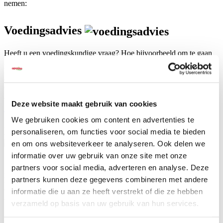
nemen:
Voedingsadvies
Heeft u een voedingskundige vraag? Hoe bijvoorbeeld om te gaan
met overgewicht of het verstrekken van informatie over voeding?
Raadpleeg dan kosteloos onze diëtisten. Zij informeren u graag.
Ook kunnen zij u voorzien van dieetlijsten en menuplannen zodat u
verzekerd bent van een uitgebalanceerd voedingspatroon voor uw
cliënten.
Deze website maakt gebruik van cookies
Lees meer over voeding voor mensen met een beperking
.
We gebruiken cookies om content en advertenties te
Boodschappenservice
personaliseren, om functies voor social media te bieden
en om ons websiteverkeer te analyseren. Ook delen we
informatie over uw gebruik van onze site met onze
partners voor social media, adverteren en analyse. Deze
Al uw boodschappen geleverd door één partij? Dat kan! Naast alle
partners kunnen deze gegevens combineren met andere
levensmiddelen kunt u ook boodschappen als schoonmaakmiddelen
en verzorgingsartikelen bij ons bestellen. Wij zorgen er dan voor dat
informatie die u aan ze heeft verstrekt of die ze hebben
alles bij uw zorginstelling wordt geleverd. Wel zo makkelijk!
verzameld op basis van uw gebruik van hun services.
Catering