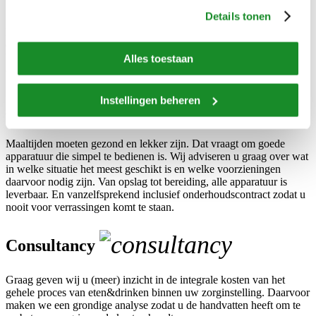
Details tonen
Heeft u voor uw gehandicapteninstelling behoefte aan extra handen,
dan kunt u een beroep doen op onze cateringmogelijkheden. Zo
bent u verzekerd van vakbekwaam personeel dat uw cliënten
Alles toestaan
onbezorgd laat genieten.
Instellingen beheren
Apparatuur
Maaltijden moeten gezond en lekker zijn. Dat vraagt om goede
apparatuur die simpel te bedienen is. Wij adviseren u graag over wat
in welke situatie het meest geschikt is en welke voorzieningen
daarvoor nodig zijn. Van opslag tot bereiding, alle apparatuur is
leverbaar. En vanzelfsprekend inclusief onderhoudscontract zodat u
nooit voor verrassingen komt te staan.
Consultancy
Graag geven wij u (meer) inzicht in de integrale kosten van het
gehele proces van eten&drinken binnen uw zorginstelling. Daarvoor
maken we een grondige analyse zodat u de handvatten heeft om te