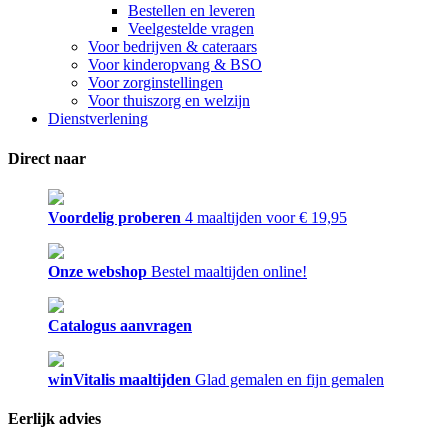
Bestellen en leveren
Veelgestelde vragen
Voor bedrijven & cateraars
Voor kinderopvang & BSO
Voor zorginstellingen
Voor thuiszorg en welzijn
Dienstverlening
Direct naar
Voordelig proberen
4 maaltijden voor € 19,95
Onze webshop
Bestel maaltijden online!
Catalogus aanvragen
winVitalis maaltijden
Glad gemalen en fijn gemalen
Eerlijk advies