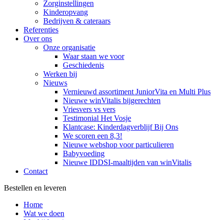
Zorginstellingen
Kinderopvang
Bedrijven & cateraars
Referenties
Over ons
Onze organisatie
Waar staan we voor
Geschiedenis
Werken bij
Nieuws
Vernieuwd assortiment JuniorVita en Multi Plus
Nieuwe winVitalis bijgerechten
Vriesvers vs vers
Testimonial Het Vosje
Klantcase: Kinderdagverblijf Bij Ons
We scoren een 8,3!
Nieuwe webshop voor particulieren
Babyvoeding
Nieuwe IDDSI-maaltijden van winVitalis
Contact
Bestellen en leveren
Home
Wat we doen