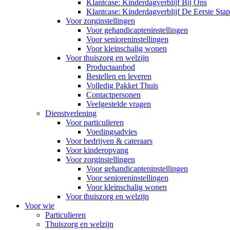
Klantcase: Kinderdagverblijf Bij Ons
Klantcase: Kinderdagverblijf De Eerste Stap
Voor zorginstellingen
Voor gehandicapteninstellingen
Voor senioreninstellingen
Voor kleinschalig wonen
Voor thuiszorg en welzijn
Productaanbod
Bestellen en leveren
Volledig Pakket Thuis
Contactpersonen
Veelgestelde vragen
Dienstverlening
Voor particulieren
Voedingsadvies
Voor bedrijven & cateraars
Voor kinderopvang
Voor zorginstellingen
Voor gehandicapteninstellingen
Voor senioreninstellingen
Voor kleinschalig wonen
Voor thuiszorg en welzijn
Voor wie
Particulieren
Thuiszorg en welzijn