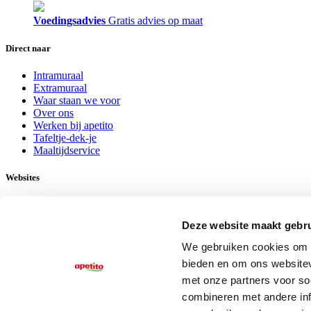
Voedingsadvies
Gratis advies op maat
Direct naar
Intramuraal
Extramuraal
Waar staan we voor
Over ons
Werken bij apetito
Tafeltje-dek-je
Maaltijdservice
Websites
Facebook
LinkedIn
Deze website maakt gebru
www.apetito-shop.nl
We gebruiken cookies om c
Contact
bieden en om ons websitev
met onze partners voor so
Contactinformatie
combineren met andere inf
Nieuwsbriefinschrijving