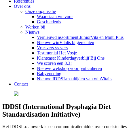
Referenties
Over ons
Onze organisatie
Waar staan we voor
Geschiedenis
Werken bij
Nieuws
Vernieuwd assortiment JuniorVita en Multi Plus
Nieuwe winVitalis bijgerechten
Vriesvers vs vers
Testimonial Het Vosje
Klantcase: Kinderdagverblijf Bij Ons
We scoren een 8,3!
Nieuwe webshop voor particulieren
Babyvoeding
Nieuwe IDDSI-maaltijden van winVitalis
Contact
IDDSI (International Dysphagia Diet
Standardisation Initiative)
Het IDDSI -raamwerk is een communicatiemiddel over consistenties