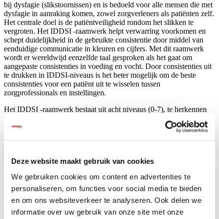
bij dysfagie (slikstoornissen) en is bedoeld voor alle mensen die met
dysfagie in aanraking komen, zowel zorgverleners als patiënten zelf.
Het centrale doel is de patiëntveiligheid rondom het slikken te
vergroten. Het IDDSI -raamwerk helpt verwarring voorkomen en
schept duidelijkheid in de gebruikte consistentie door middel van
eenduidige communicatie in kleuren en cijfers. Met dit raamwerk
wordt er wereldwijd eenzelfde taal gesproken als het gaat om
aangepaste consistenties in voeding en vocht. Door consistenties uit
te drukken in IDDSI-niveaus is het beter mogelijk om de beste
consistenties voor een patiënt uit te wisselen tussen
zorgprofessionals en instellingen.
Het IDDSI -raamwerk bestaat uit acht niveaus (0-7), te herkennen
aan een kleur, een cijfer en een beschrijving. Elk niveau wordt
ondersteund met eenvoudige testtechnieken om het niveau van een
vloeistof of vaste voeding te kunnen bepalen. De niveaus zijn:
0 – dun vloeibaar, bijvoorbeeld koffie
Deze website maakt gebruik van cookies
1 – (licht) vloeibaar, bijvoorbeeld drinkvoeding
2 – matig vloeibaar, bijvoorbeeld verdunde appelmoes
We gebruiken cookies om content en advertenties te
3 – dik vloeibaar, bijvoorbeeld yoghurt
4 – zeer dik vloeibaar/glad gemalen, bijvoorbeeld puree geschikt
personaliseren, om functies voor social media te bieden
voor zuigelingen
en om ons websiteverkeer te analyseren. Ook delen we
5 – fijngemalen en smeuig, bijvoorbeeld een gemalen warme
informatie over uw gebruik van onze site met onze
maaltijd, met vork of lepel te eten, weinig kauwen nodig