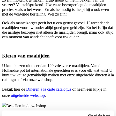
zo fijn mogelijk te maken. Hulp nodig bij het inpakken van uw
vriezer? Vanzelfsprekend! Uw vaste bezorger legt de maaltijden
precies zoals u het wenst. En als het nodig is, helpt hij u ook even
met de volgende bestelling. Wel zo fijn!
Ook als mantelzorger geeft het u een gerust gevoel. U weet dat de
maaltijden voor uw ouder altijd goed geregeld zijn. En het is fijn dat
die aardige bezorger niet alleen de maaltijden brengt, maar ook altijd
een moment van aandacht heeft voor uw ouder.
Kiezen van maaltijden
U kunt kiezen uit meer dan 120 vriesverse maaltijden. Van de
Hollandse pot tot internationale gerechten er is voor elk wat wils! U
kunt uw keuze gemakkelijk maken met onze uitgebreide dineren à la
catalogus of via onze webshop.
Bekijk hier de
Dineren à la carte catalogus
o
f n
eem een kijkje in
onze
uitgebreide webshop
.
Uw bestelling dient uit minimaal 7 maaltijden te bestaan. Wij