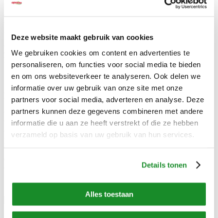
bezorgen uw bestellingen vriesvers aan huis. Dan kunt u de hele
week lekker eten, of de maaltijden in de vriezer bewaren en
bereiden wanneer u wilt kiezen voor gemak. Bestellen is geheel
vrijblijvend, dus u bestelt alleen wanneer u dat wilt. Wilt u toch
Deze website maakt gebruik van cookies
graag meer zekerheid, dan kunt u met ons een levergarantie
afspreken. Daarvoor kunt u contact opnemen met onze
We gebruiken cookies om content en advertenties te
klantenservice.
personaliseren, om functies voor social media te bieden
en om ons websiteverkeer te analyseren. Ook delen we
informatie over uw gebruik van onze site met onze
Maaltijden bereiden
partners voor social media, adverteren en analyse. Deze
partners kunnen deze gegevens combineren met andere
Wanneer u de maaltijden hebt ontvangen, hoeft u deze alleen nog te
informatie die u aan ze heeft verstrekt of die ze hebben
bereiden in de magnetron of oven. Ook kunt u kiezen voor de
voorgeprogrammeerde MikroTop Pro magnetron (opvolger van
verzameld op basis van uw gebruik van hun services.
MikroFix).
Deze voorgeprogrammeerde magnetron kent
bereidingsprogramma's die exact afgestemd zijn op onze maaltijden
en soepen.
Klik hier
voor meer informatie over het bereiden van
Details tonen
onze maaltijden en soepen.
Alles toestaan