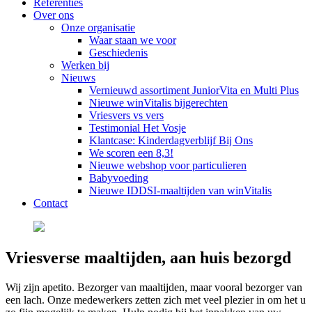
Referenties
Over ons
Onze organisatie
Waar staan we voor
Geschiedenis
Werken bij
Nieuws
Vernieuwd assortiment JuniorVita en Multi Plus
Nieuwe winVitalis bijgerechten
Vriesvers vs vers
Testimonial Het Vosje
Klantcase: Kinderdagverblijf Bij Ons
We scoren een 8,3!
Nieuwe webshop voor particulieren
Babyvoeding
Nieuwe IDDSI-maaltijden van winVitalis
Contact
Vriesverse maaltijden, aan huis bezorgd
Wij zijn apetito. Bezorger van maaltijden, maar vooral bezorger van
een lach. Onze medewerkers zetten zich met veel plezier in om het u